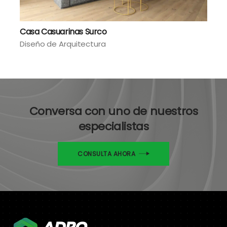
Casa Casuarinas Surco
Diseño de Arquitectura
Conversa con uno de nuestros
especialistas
CONSULTA AHORA