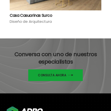
Casa Casuarinas Surco
Diseño de Arquitectura
Conversa con uno de nuestros
especialistas
CONSULTA AHORA