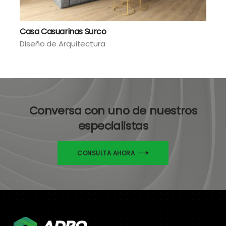
Casa Casuarinas Surco
Diseño de Arquitectura
Conversa con uno de nuestros
especialistas
CONSULTA AHORA