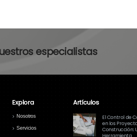
estros especialistas
Explora
Artículos
Nosotros
El Control de C
en los Proyect
Servicios
Construcción: 
Herramienta