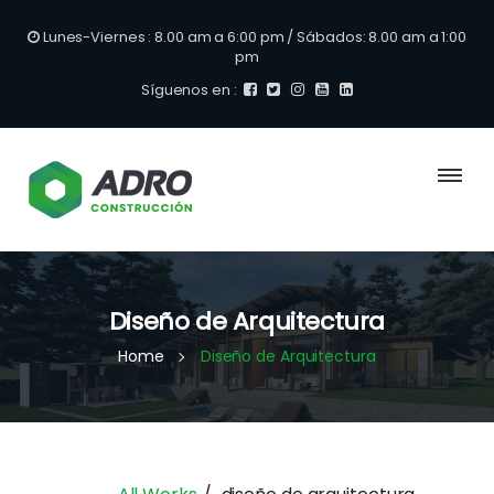
Lunes-Viernes : 8.00 am a 6:00 pm / Sábados: 8.00 am a 1:00
pm
Síguenos en :
+
Diseño de Arquitectura
Home
Diseño de Arquitectura
Vivienda Multifamiliar Ayacucho
Diseño de Arquitectura